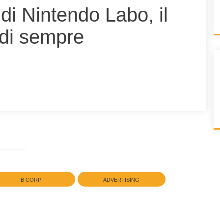
i Nintendo Labo, il
l di sempre
B CORP
ADVERTISING