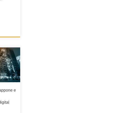
iappone e
gital