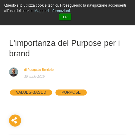
Questo sito utilizza cookie tecnici. Proseguendo la navigazione acconsenti
all'uso dei cookie.
Maggiori informazioni.
The stream of the Arkage
Ok
L'importanza del Purpose per i
brand
di Pasquale Borriello
30 aprile 2019
VALUES-BASED
PURPOSE