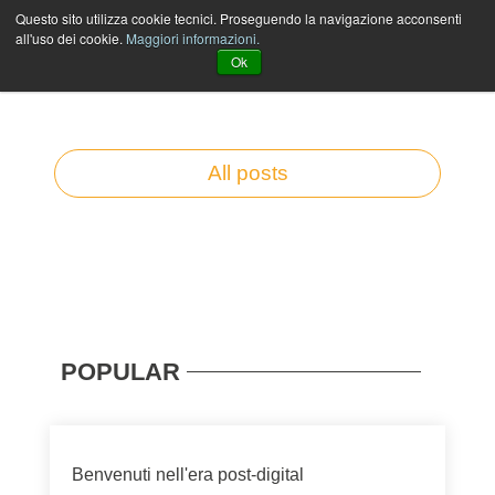
Questo sito utilizza cookie tecnici. Proseguendo la navigazione acconsenti
all'uso dei cookie.
Maggiori informazioni.
The stream of the Arkage
Ok
All posts
POPULAR
Benvenuti nell'era post-digital